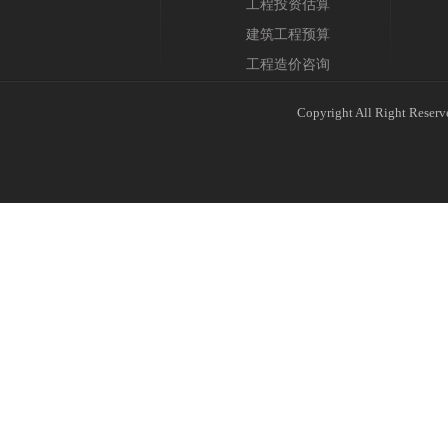
工程投资估算
建筑工程预算
工程造价咨询
工程概算
Copyright All Right 
工程结算审计