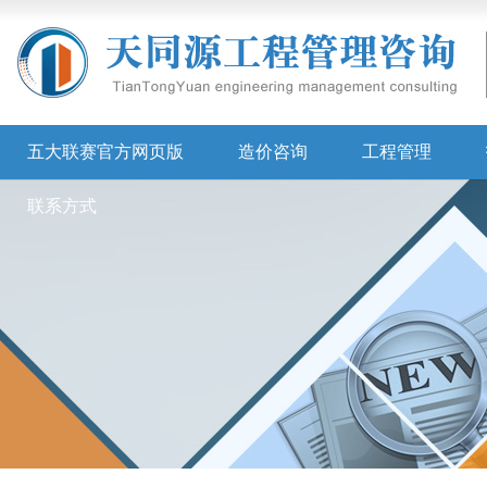
五大联赛官方网页版
造价咨询
工程管理
联系方式